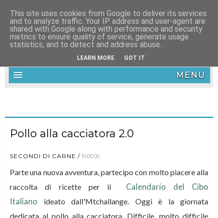
This site uses cookies from Google to deliver its services
and to analyze traffic. Your IP address and user-agent are
shared with Google along with performance and security
metrics to ensure quality of service, generate usage
statistics, and to detect and address abuse.
LEARN MORE
GOT IT
MENU
Pollo alla cacciatora 2.0
SECONDI DI CARNE
10:00:00
Parte una nuova avventura, partecipo con molto piacere alla
raccolta di ricette per il
Calendario del Cibo
Italiano
ideato dall'Mtchallange. Oggi è la giornata
dedicata al pollo alla cacciatora. Difficile, molto difficile