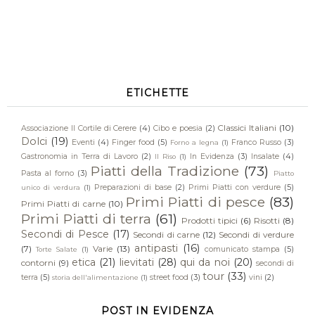
ETICHETTE
Classici Italiani
(10)
Associazione Il Cortile di Cerere
(4)
Cibo e poesia
(2)
Dolci
(19)
Eventi
(4)
Finger food
(5)
Franco Russo
(3)
Forno a legna
(1)
Gastronomia in Terra di Lavoro
(2)
In Evidenza
(3)
Insalate
(4)
Il Riso
(1)
Piatti della Tradizione
(73)
Pasta al forno
(3)
Piatto
Preparazioni di base
(2)
Primi Piatti con verdure
(5)
unico di verdura
(1)
Primi Piatti di pesce
(83)
Primi Piatti di carne
(10)
Primi Piatti di terra
(61)
Prodotti tipici
(6)
Risotti
(8)
Secondi di Pesce
(17)
Secondi di carne
(12)
Secondi di verdure
antipasti
(16)
(7)
Varie
(13)
comunicato stampa
(5)
Torte Salate
(1)
etica
(21)
lievitati
(28)
qui da noi
(20)
contorni
(9)
secondi di
tour
(33)
terra
(5)
street food
(3)
vini
(2)
storia dell'alimentazione
(1)
POST IN EVIDENZA