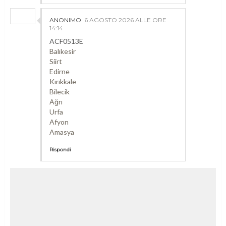
ANONIMO
6 AGOSTO 2026 ALLE ORE
14:14
ACF0513E
Balıkesir
Siirt
Edirne
Kırıkkale
Bilecik
Ağrı
Urfa
Afyon
Amasya
Rispondi