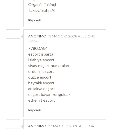
Organik Takipçi
Takipçi Satın Al
Rispondi
ANONIMO
15 MAGGIO 2026 ALLE ORE
23:24
7780DA84
esçort isparta
İslahiye esçort
sivas esçort numaraları
erdemli esçort
düzce esçort
bayraklı esçort
antakya esçort
esçort bayan zonguldak
edremit esçort
Rispondi
ANONIMO
27 MAGGIO 2026 ALLE ORE