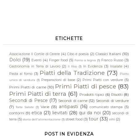
ETICHETTE
Classici Italiani
(10)
Associazione Il Cortile di Cerere
(4)
Cibo e poesia
(2)
Dolci
(19)
Eventi
(4)
Finger food
(5)
Franco Russo
(3)
Forno a legna
(1)
Gastronomia in Terra di Lavoro
(2)
In Evidenza
(3)
Insalate
(4)
Il Riso
(1)
Piatti della Tradizione
(73)
Pasta al forno
(3)
Piatto
Preparazioni di base
(2)
Primi Piatti con verdure
(5)
unico di verdura
(1)
Primi Piatti di pesce
(83)
Primi Piatti di carne
(10)
Primi Piatti di terra
(61)
Prodotti tipici
(6)
Risotti
(8)
Secondi di Pesce
(17)
Secondi di carne
(12)
Secondi di verdure
antipasti
(16)
(7)
Varie
(13)
comunicato stampa
(5)
Torte Salate
(1)
etica
(21)
lievitati
(28)
qui da noi
(20)
contorni
(9)
secondi di
tour
(33)
terra
(5)
street food
(3)
vini
(2)
storia dell'alimentazione
(1)
POST IN EVIDENZA