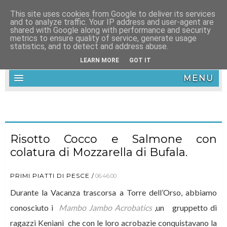
This site uses cookies from Google to deliver its services
and to analyze traffic. Your IP address and user-agent are
shared with Google along with performance and security
metrics to ensure quality of service, generate usage
statistics, and to detect and address abuse.
LEARN MORE
GOT IT
MENU
Risotto Cocco e Salmone con
colatura di Mozzarella di Bufala.
PRIMI PIATTI DI PESCE
06:46:00
Durante la Vacanza trascorsa a Torre dell’Orso, abbiamo
conosciuto i
Mambo Jambo Acrobatics
,un gruppetto di
ragazzi Keniani che con le loro acrobazie conquistavano la