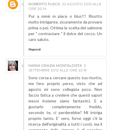
ROBERTO FUSCO
22 AGOSTO 2012 ALLE
ORE 20:14
Pur a mmè m piace o blus!!! Risotto
molto intrigante, sicuramente da provare
prima o poi. Ottima la scelta del salmone
per " contrastare " il dolce del cocco. Un
caro saluto.
Rispondi
MARIA GRAZIA MONTALDISTA
3
SETTEMBRE 2012 ALLE ORE 22:16
Sono corsa a cercare questo tuo risotto,
me l'ero proprio perso, visto che ad
agosto mi sono collegata poco. Non
faccio fatica a credere che questi sapori
messi insieme siano fantastici. E a
gustarlo completamente freddo,
secondo te, ci perderebbe? Mi intriga
proprio tanto. E' vero, forse oggi c'è la
ricerca dell'originalità a tutti i costi, ma il
commento della signora è di pessimo