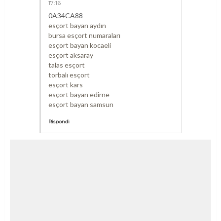
17:16
0A34CA88
esçort bayan aydın
bursa esçort numaraları
esçort bayan kocaeli
esçort aksaray
talas esçort
torbalı esçort
esçort kars
esçort bayan edirne
esçort bayan samsun
Rispondi