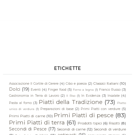
ETICHETTE
Classici Italiani
(10)
Associazione Il Cortile di Cerere
(4)
Cibo e poesia
(2)
Dolci
(19)
Eventi
(4)
Finger food
(5)
Franco Russo
(3)
Forno a legna
(1)
Gastronomia in Terra di Lavoro
(2)
In Evidenza
(3)
Insalate
(4)
Il Riso
(1)
Piatti della Tradizione
(73)
Pasta al forno
(3)
Piatto
Preparazioni di base
(2)
Primi Piatti con verdure
(5)
unico di verdura
(1)
Primi Piatti di pesce
(83)
Primi Piatti di carne
(10)
Primi Piatti di terra
(61)
Prodotti tipici
(6)
Risotti
(8)
Secondi di Pesce
(17)
Secondi di carne
(12)
Secondi di verdure