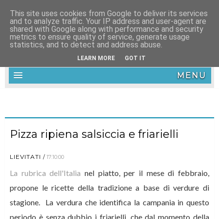
This site uses cookies from Google to deliver its services
and to analyze traffic. Your IP address and user-agent are
shared with Google along with performance and security
metrics to ensure quality of service, generate usage
statistics, and to detect and address abuse.
LEARN MORE
GOT IT
MENU
Pizza ripiena salsiccia e friarielli
LIEVITATI
17:10:00
La rubrica dell'Italia
nel piatto, per il mese di febbraio,
propone le ricette della tradizione a base di verdure di
stagione.
La verdura che identifica la campania in questo
periodo è senza dubbio i friarielli, che dal momento della