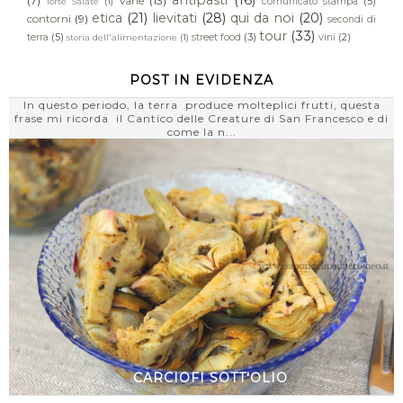
antipasti
(16)
(7)
Varie
(13)
comunicato stampa
(5)
Torte Salate
(1)
etica
(21)
lievitati
(28)
qui da noi
(20)
contorni
(9)
secondi di
tour
(33)
terra
(5)
street food
(3)
vini
(2)
storia dell'alimentazione
(1)
POST IN EVIDENZA
In questo periodo, la terra produce molteplici frutti, questa
frase mi ricorda il Cantico delle Creature di San Francesco e di
come la n...
CARCIOFI SOTT'OLIO