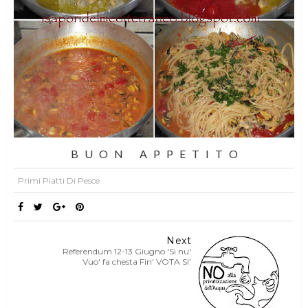
B U O N A P P E T I T O
Primi Piatti Di Pesce
Next
Referendum 12-13 Giugno 'Si nu'
Vuo' fa chesta Fin' VOTA SI'