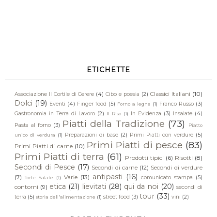
ETICHETTE
Classici Italiani
(10)
Associazione Il Cortile di Cerere
(4)
Cibo e poesia
(2)
Dolci
(19)
Eventi
(4)
Finger food
(5)
Franco Russo
(3)
Forno a legna
(1)
Gastronomia in Terra di Lavoro
(2)
In Evidenza
(3)
Insalate
(4)
Il Riso
(1)
Piatti della Tradizione
(73)
Pasta al forno
(3)
Piatto
Preparazioni di base
(2)
Primi Piatti con verdure
(5)
unico di verdura
(1)
Primi Piatti di pesce
(83)
Primi Piatti di carne
(10)
Primi Piatti di terra
(61)
Prodotti tipici
(6)
Risotti
(8)
Secondi di Pesce
(17)
Secondi di carne
(12)
Secondi di verdure
antipasti
(16)
(7)
Varie
(13)
comunicato stampa
(5)
Torte Salate
(1)
etica
(21)
lievitati
(28)
qui da noi
(20)
contorni
(9)
secondi di
tour
(33)
terra
(5)
street food
(3)
vini
(2)
storia dell'alimentazione
(1)