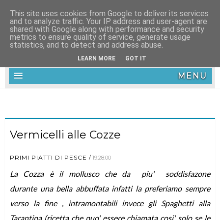
This site uses cookies from Google to deliver its services
and to analyze traffic. Your IP address and user-agent are
shared with Google along with performance and security
metrics to ensure quality of service, generate usage
statistics, and to detect and address abuse.
LEARN MORE
GOT IT
MENU
Vermicelli alle Cozze
PRIMI PIATTI DI PESCE
19:28:00
La Cozza è il mollusco che da piu' soddisfazone
durante una bella abbuffata infatti la preferiamo sempre
verso la fine , intramontabili invece gli Spaghetti alla
Tarantina (ricetta che puo' essere chiamata cosi' solo se le