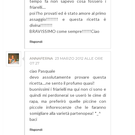
tempo fa non sapevo cosa fossero i
friarelli....
poi l'ho provati ed è stato amore al primo
assaggio!!!!!!!! e questa ricetta è
divina!!!!!!!!
BRAVISSIMO come sempre!!!!!!Ciao
Rispondi
ANNAFERNA
23 MARZO 2012 ALLE ORE
07:27
ciao Pasquale
devo assolutamente provare questa
ricetta....ne sento il profumo quasi!
buonissimi i friarielli ma qui non ci sono e
quindi mi perdonerai se userò le cime di
rapa, ma preferirò quelle piccine con
piccole infiorescenze che le faranno
somigliare alla varietà partenopea! *_^
baci
Rispondi