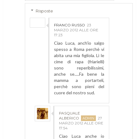
Risposte
FRANCO RUSSO
23
MARZO 2012 ALLE ORE
17:23
Ciao Luca, anch'io salgo
spesso a Roma perchè vi
abita una mia figliola. Lì le
cime di rapa (friarielli)
sono reperibilissimi,
anche se.....Fa bene la
mamma a portarteli,
perchè sono pieni del
cuore del nostro sud.
PASQUALE
ALBERICO
27
MARZO 2012 ALLE ORE
17:54
Ciao Luca anche io