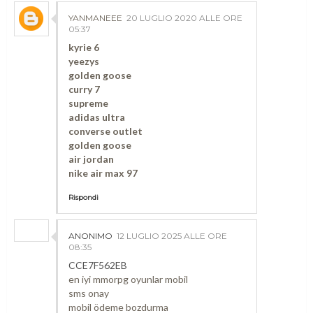
YANMANEEE
20 LUGLIO 2020 ALLE ORE
05:37
kyrie 6
yeezys
golden goose
curry 7
supreme
adidas ultra
converse outlet
golden goose
air jordan
nike air max 97
Rispondi
ANONIMO
12 LUGLIO 2025 ALLE ORE
08:35
CCE7F562EB
en iyi mmorpg oyunlar mobil
sms onay
mobil ödeme bozdurma