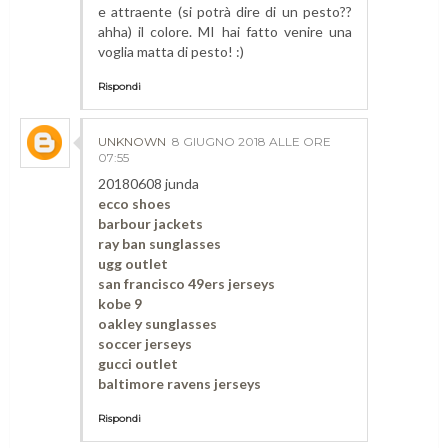
e attraente (si potrà dire di un pesto??
ahha) il colore. MI hai fatto venire una
voglia matta di pesto! :)
Rispondi
UNKNOWN
8 GIUGNO 2018 ALLE ORE
07:55
20180608 junda
ecco shoes
barbour jackets
ray ban sunglasses
ugg outlet
san francisco 49ers jerseys
kobe 9
oakley sunglasses
soccer jerseys
gucci outlet
baltimore ravens jerseys
Rispondi