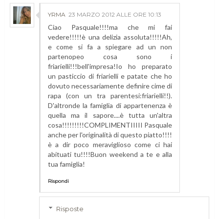
YRMA
23 MARZO 2012 ALLE ORE 10:13
Ciao Pasquale!!!!ma che mi fai
vedere!!!!!è una delizia assoluta!!!!!Ah,
e come si fa a spiegare ad un non
partenopeo cosa sono i
friarielli!!!bell'impresa!Io ho preparato
un pasticcio di friarielli e patate che ho
dovuto necessariamente definire cime di
rapa (con un tra parentesi:friarielli!!).
D'altronde la famiglia di appartenenza è
quella ma il sapore....è tutta un'altra
cosa!!!!!!!!!COMPLIMENTIIIII Pasquale
anche per l'originalità di questo piatto!!!!
è a dir poco meraviglioso come ci hai
abituati tu!!!!Buon weekend a te e alla
tua famiglia!
Rispondi
Risposte