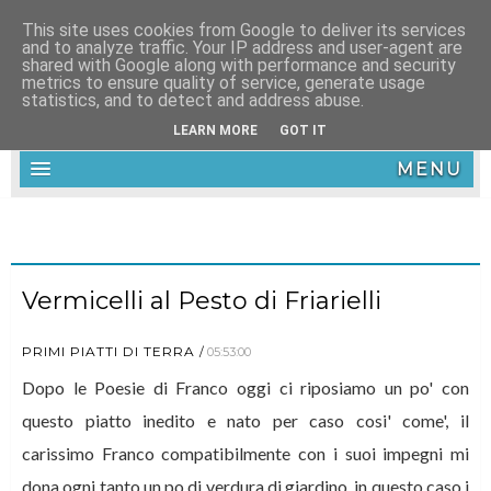
This site uses cookies from Google to deliver its services
and to analyze traffic. Your IP address and user-agent are
shared with Google along with performance and security
metrics to ensure quality of service, generate usage
statistics, and to detect and address abuse.
LEARN MORE
GOT IT
MENU
Vermicelli al Pesto di Friarielli
PRIMI PIATTI DI TERRA
05:53:00
Dopo le Poesie di Franco oggi ci riposiamo un po' con
questo piatto inedito e nato per caso cosi' come', il
carissimo Franco compatibilmente con i suoi impegni mi
dona ogni tanto un po di verdura di giardino, in questo caso i