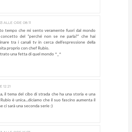
3 ALLE ORE 08:11
anto tempo che mi sento veramente fuori dal mondo
il concetto del "perché non se ne parla?" che hai
are tra i canali tv in cerca dell'espressione della
pita proprio con chef Rubio.
strato una fetta di quel mondo ^_^
 12:21
, il tema del cibo di strada che ha una storia e una
 Rubio è unica...diciamo che il suo fascino aumenta il
 ci sarà una seconda serie :)