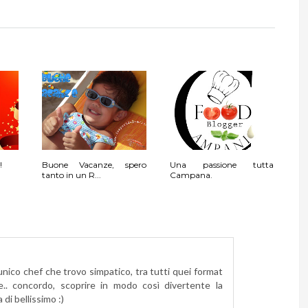
!
Buone Vacanze, spero
Una passione tutta
tanto in un R...
Campana.
unico chef che trovo simpatico, tra tutti quei format
e.. concordo, scoprire in modo così divertente la
 di bellissimo :)