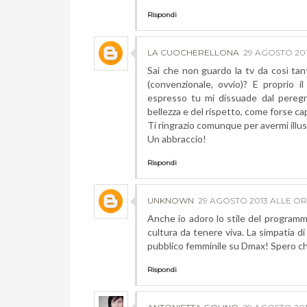
Rispondi
LA CUOCHERELLONA
29 AGOSTO 201
Sai che non guardo la tv da così t
(convenzionale, ovvio)? E proprio 
espresso tu mi dissuade dal peregrin
bellezza e del rispetto, come forse ca
Ti ringrazio comunque per avermi illu
Un abbraccio!
Rispondi
UNKNOWN
29 AGOSTO 2013 ALLE ORE
Anche io adoro lo stile del programma
cultura da tenere viva. La simpatia di
pubblico femminile su Dmax! Spero che
Rispondi