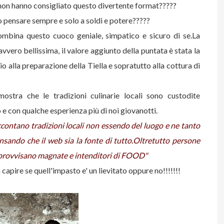
' non hanno consigliato questo divertente format?????
 pensare sempre e solo a soldi e potere?????
combina questo cuoco geniale, simpatico e sicuro di se.
La
vero bellissima, il valore aggiunto della puntata è stata la
alla preparazione della Tiella e sopratutto alla cottura di
ostra che le tradizioni culinarie locali sono custodite
 con qualche esperienza più di noi giovanotti.
raccontano tradizioni locali non essendo del luogo e ne tanto
pensando che il web sia la fonte di tutto.Oltretutto persone
 improvvisano magnate e intenditori di FOOD"
capire se quell'impasto e' un lievitato oppure no!!!!!!!