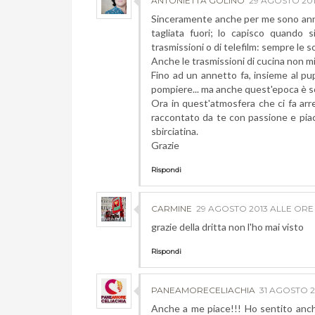
ANTONIETTA GOLINO
29 AGOSTO 201
Sinceramente anche per me sono anni
tagliata fuori; lo capisco quando s
trasmissioni o di telefilm: sempre le soli
Anche le trasmissioni di cucina non mi
Fino ad un annetto fa, insieme al pup
pompiere... ma anche quest'epoca è sor
Ora in quest'atmosfera che ci fa arre
raccontato da te con passione e piac
sbirciatina.
Grazie
Rispondi
CARMINE
29 AGOSTO 2013 ALLE ORE 
grazie della dritta non l'ho mai visto
Rispondi
PANEAMORECELIACHIA
31 AGOSTO 2
Anche a me piace!!! Ho sentito anch