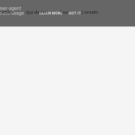
 user-agent
cette
Qui da Noi
Tour
Contatti
nerate usage
LEARN MORE
GOT IT