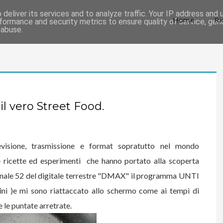
deliver its services and to analyze traffic. Your IP address and
Home
Ri
formance and security metrics to ensure quality of service, ge
 abuse.
il vero Street Food.
visione, trasmissione e format sopratutto nel mondo
te ricette ed esperimenti che hanno portato alla scoperta
 canale 52 del digitale terrestre "DMAX" il programma UNTI
ni )e mi sono riattaccato allo schermo come ai tempi di
 le puntate arretrate.