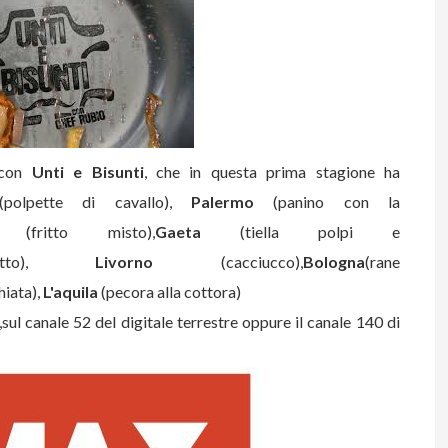
con
Unti e Bisunti
, che in questa prima stagione ha
olpette di cavallo),
Palermo
(panino con la
fritto misto),
Gaeta
(tiella polpi e
otto),
Livorno
(cacciucco),
Bologna
(rane
hiata),
L'aquila
(pecora alla cottora)
,sul canale 52 del digitale terrestre oppure il canale 140 di