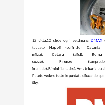
12 città,12 sfide ogni settimana
DMAX
toccato
Napoli
(soffritto),
Catania
(p
milza),
Cetara
(alici),
Roma
(
cozze),
Firenze
(lampred
in umido),
Rimini
(lumache),
Amatrice
(cicerc
Potete vedere tutte le puntate cliccando
qui
Sky.