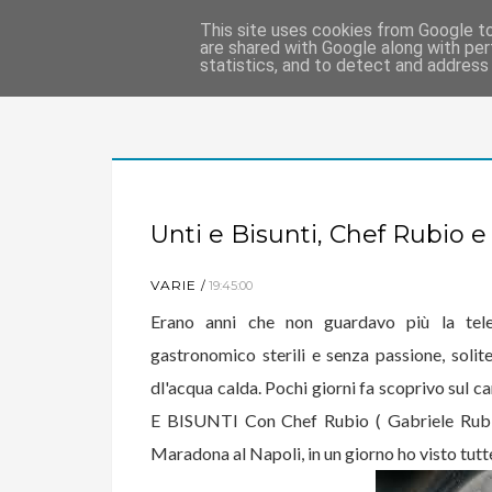
This site uses cookies from Google to 
are shared with Google along with per
statistics, and to detect and address
Unti e Bisunti, Chef Rubio e 
VARIE
19:45:00
Erano anni che non guardavo più la tele
gastronomico sterili e senza passione, soli
dl'acqua calda. Pochi giorni fa scoprivo sul
E BISUNTI Con Chef Rubio
(
Gabriele Rubi
Maradona al Napoli, in un giorno ho visto tutte