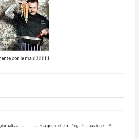
nte con le mani!!!!!!!!!
alista ......................ma quello che mi frega è la passione !!!!!!!