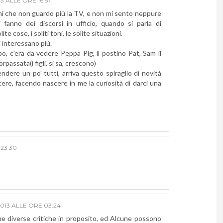
3 ALLE ORE 16:57
 che non guardo più la TV, e non mi sento neppure
i fanno dei discorsi in ufficio, quando si parla di
te cose, i soliti toni, le solite situazioni.
 interessano più.
o, c'era da vedere Peppa Pig, il postino Pat, Sam il
passata(i figli, si sa, crescono)
ndere un po' tutti, arriva questo spiraglio di novità
ere, facendo nascere in me la curiosità di darci una
23:30
013 ALLE ORE 03:24
e diverse critiche in proposito, ed Alcune possono