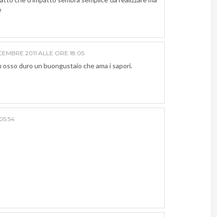
è
CEMBRE 2011 ALLE ORE 18:05
un osso duro un buongustaio che ama i sapori.
05:54