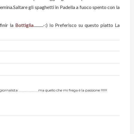
remina.
Saltare gli spaghetti in Padella a fuoco spento con la
finir la
Bottiglia
...........-:)
Io Preferisco su questo piatto La
alista ......................ma quello che mi frega è la passione !!!!!!!