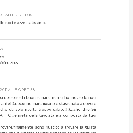
11 ALLE ORE 19:16
delle noci è azzeccatissimo.
42
to.
isita, ciao
011 ALLE ORE 11:38
eci persone,da buon romano non ci ho messo le noci
iante!!),pecorino marchigiano e stagionato a dovere
he da solo risulta troppo salato!!!),...che dire SE
,..e metà della tavolata era composta da tuoi
vare,finalmente sono riuscito a trovare la giusta
iatto che d'impatto sembra semplice da realizzare ma