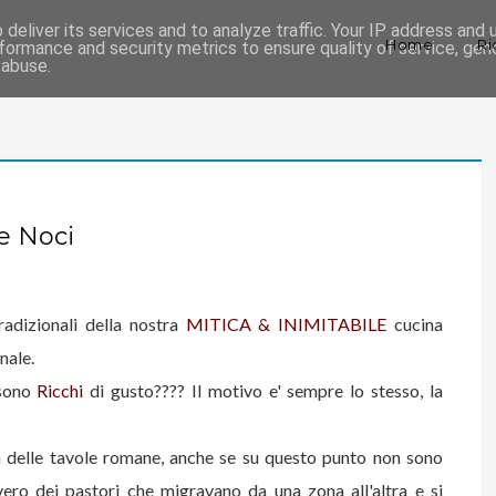
deliver its services and to analyze traffic. Your IP address and
Home
Ri
formance and security metrics to ensure quality of service, ge
 abuse.
.e Noci
radizionali della nostra
MITICA & INIMITABILE
cucina
nale.
ono
Ricchi
di gusto???? Il motivo e' sempre lo stesso, la
a delle tavole romane, anche se su questo punto non sono
ero dei pastori che migravano da una zona all'altra e si