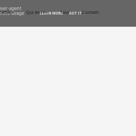
 user-agent
cette
Qui da Noi
Tour
Contatti
nerate usage
LEARN MORE
GOT IT