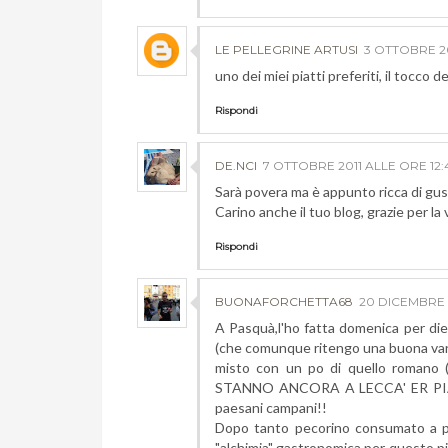
LE PELLEGRINE ARTUSI
3 OTTOBRE 20
uno dei miei piatti preferiti, il tocco 
Rispondi
DE.NCI
7 OTTOBRE 2011 ALLE ORE 12:
Sarà povera ma è appunto ricca di gus
Carino anche il tuo blog, grazie per la v
Rispondi
BUONAFORCHETTA68
20 DICEMBRE 2
A Pasquà,l'ho fatta domenica per di
(che comunque ritengo una buona var
misto con un po di quello romano (c
STANNO ANCORA A LECCA' ER PIATTO
paesani campani!!
Dopo tanto pecorino consumato a pro
"alchimia" gastronomica per questo p