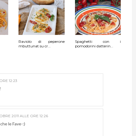
Raviolo di peperone
Spaghetti con i
mbuttunat su cr...
pomodorini datterin...
ORE 12:23
!
OBRE 2011 ALLE ORE 12:26
he le Fave-:)