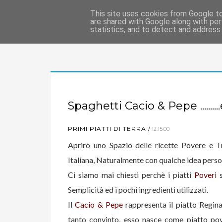
This site uses cookies from Google to 
are shared with Google along with per
statistics, and to detect and address
Spaghetti Cacio & Pepe .........
PRIMI PIATTI DI TERRA
12:15:00
Aprirò uno Spazio delle ricette Povere e T
Italiana, Naturalmente con qualche idea perso
Ci siamo mai chiesti perchè i piatti
Poveri
s
Semplicità ed i pochi ingredienti utilizzati.
Il
Cacio & Pepe
rappresenta il piatto Regin
tanto convinto, esso nasce come piatto pov