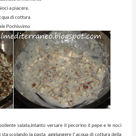
Noci a piacere.
cqua di cottura
ale Pochissimo
llente salata,i
ntanto versare il pecorino il pepe e le noci
 sta scolando la pasta aggiungere l' acqua di cottura della