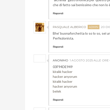
che di fatto sai benissimo che non lo 
Rispondi
PASQUALE ALBERICO
20 DI
Bhe' buonaforchetta lo so lo so, sei 
Perfezionista.
Rispondi
ANONIMO
1 AGOSTO 2025 ALLE ORE 
03F94DE949
kiralık hacker
hacker arıyorum
kiralık hacker
hacker arıyorum
belek
Rispondi