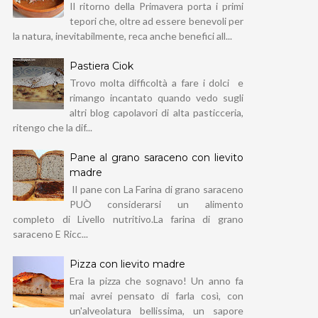
Il ritorno della Primavera porta i primi
tepori che, oltre ad essere benevoli per
la natura, inevitabilmente, reca anche benefici all...
Pastiera Ciok
Trovo molta difficoltà a fare i dolci e
rimango incantato quando vedo sugli
altri blog capolavori di alta pasticceria,
ritengo che la dif...
Pane al grano saraceno con lievito
madre
Il pane con La Farina di grano saraceno
PUÒ considerarsi un alimento
completo di Livello nutritivo.La farina di grano
saraceno E Ricc...
Pizza con lievito madre
Era la pizza che sognavo! Un anno fa
mai avrei pensato di farla così, con
un'alveolatura bellissima, un sapore