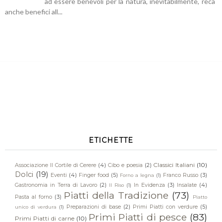
ad essere benevoli per la natura, inevitabilmente, reca
anche benefici all...
ETICHETTE
Classici Italiani
(10)
Associazione Il Cortile di Cerere
(4)
Cibo e poesia
(2)
Dolci
(19)
Eventi
(4)
Finger food
(5)
Franco Russo
(3)
Forno a legna
(1)
Gastronomia in Terra di Lavoro
(2)
In Evidenza
(3)
Insalate
(4)
Il Riso
(1)
Piatti della Tradizione
(73)
Pasta al forno
(3)
Piatto
Preparazioni di base
(2)
Primi Piatti con verdure
(5)
unico di verdura
(1)
Primi Piatti di pesce
(83)
Primi Piatti di carne
(10)