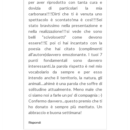
per aver riprodotto con tanta cura e
dovizia di particolari la mia
carbonara!!!!Dirti che ti è venuta uno
spettacolo è scontato!ma è così!!!Sei
stato bravissimo nella presentazione e
nella realizzazione!!!si vede che sono
belli "scivolosetti" come devono
essere!!!E poi ci hai incantato con la
poesia che hai citato (complimenti
all'autore)davvero emozionante. I tuoi 7
punti fondamentali sono davvero
interessanti..la parola rispetto è nel mio
vocabolario da sempre e per esso
intendo anche il territorio, la natura, gli
animali....ahimè è una parola che soffre di
solitudine attualmente. Meno male che
ci siamo noi a farle un po' di compagnia ;-)
Confermo davvero...questo premio che ti
ho donato è sempre più meritato. Un
abbraccio e buona settimana!
Rispondi