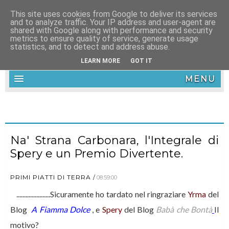
This site uses cookies from Google to deliver its services
and to analyze traffic. Your IP address and user-agent are
shared with Google along with performance and security
metrics to ensure quality of service, generate usage
statistics, and to detect and address abuse.
LEARN MORE
GOT IT
MENU
Na' Strana Carbonara, l'Integrale di
Spery e un Premio Divertente.
PRIMI PIATTI DI TERRA
08:59:00
......................Sicuramente ho tardato nel ringraziare
Yrma
del
Blog
A Fiamma Dolce
, e
Spery
del Blog
Babà che Bontà
Il
motivo?