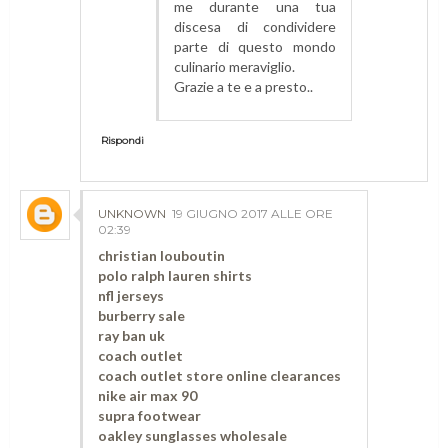
me durante una tua
discesa di condividere
parte di questo mondo
culinario meraviglio.
Grazie a te e a presto..
Rispondi
UNKNOWN
19 GIUGNO 2017 ALLE ORE
02:39
christian louboutin
polo ralph lauren shirts
nfl jerseys
burberry sale
ray ban uk
coach outlet
coach outlet store online clearances
nike air max 90
supra footwear
oakley sunglasses wholesale