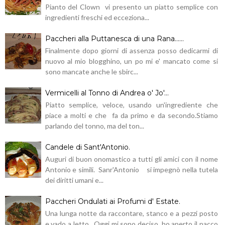
Pianto del Clown vi presento un piatto semplice con
ingredienti freschi ed ecceziona...
Paccheri alla Puttanesca di una Rana......
Finalmente dopo giorni di assenza posso dedicarmi di
nuovo al mio blogghino, un po mi e' mancato come si
sono mancate anche le sbirc...
Vermicelli al Tonno di Andrea o' Jo'...
Piatto semplice, veloce, usando un'ingrediente che
piace a molti e che fa da primo e da secondo.Stiamo
parlando del tonno, ma del ton...
Candele di Sant'Antonio.
Auguri di buon onomastico a tutti gli amici con il nome
Antonio e simili. Sanr'Antonio si impegnò nella tutela
dei diritti umani e...
Paccheri Ondulati ai Profumi d' Estate.
Una lunga notte da raccontare, stanco e a pezzi posto
e vado a letto. Oggi mi sono deciso, ho aperto il pacco