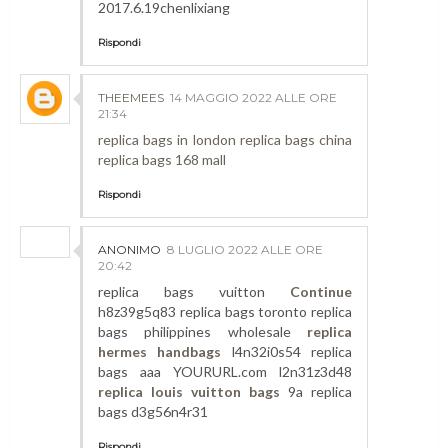
2017.6.19chenlixiang
Rispondi
THEEMEES
14 MAGGIO 2022 ALLE ORE
21:34
replica bags in london
replica bags china
replica bags 168 mall
Rispondi
ANONIMO
8 LUGLIO 2022 ALLE ORE
20:42
replica bags vuitton
Continue
h8z39g5q83 replica bags toronto replica
bags philippines wholesale
replica
hermes handbags
l4n32i0s54 replica
bags aaa YOURURL.com l2n31z3d48
replica louis vuitton bags
9a replica
bags d3g56n4r31
Rispondi