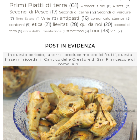
Primi Piatti di terra
(61)
Prodotti tipici
(6)
Risotti
(8)
Secondi di Pesce
(17)
Secondi di carne
(12)
Secondi di verdure
antipasti
(16)
(7)
Varie
(13)
comunicato stampa
(5)
Torte Salate
(1)
etica
(21)
lievitati
(28)
qui da noi
(20)
contorni
(9)
secondi di
tour
(33)
terra
(5)
street food
(3)
vini
(2)
storia dell'alimentazione
(1)
POST IN EVIDENZA
In questo periodo, la terra produce molteplici frutti, questa
frase mi ricorda il Cantico delle Creature di San Francesco e di
come la n...