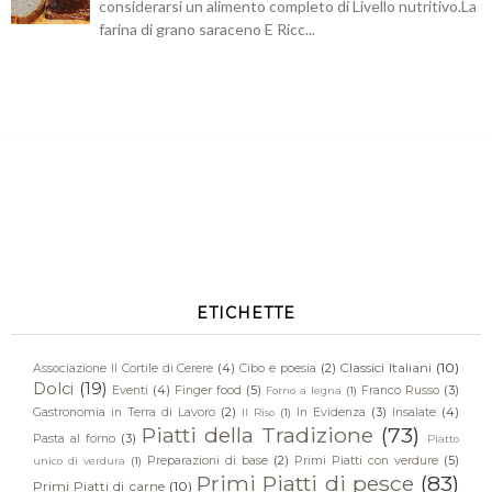
considerarsi un alimento completo di Livello nutritivo.La
farina di grano saraceno E Ricc...
ETICHETTE
Classici Italiani
(10)
Associazione Il Cortile di Cerere
(4)
Cibo e poesia
(2)
Dolci
(19)
Eventi
(4)
Finger food
(5)
Franco Russo
(3)
Forno a legna
(1)
Gastronomia in Terra di Lavoro
(2)
In Evidenza
(3)
Insalate
(4)
Il Riso
(1)
Piatti della Tradizione
(73)
Pasta al forno
(3)
Piatto
Preparazioni di base
(2)
Primi Piatti con verdure
(5)
unico di verdura
(1)
Primi Piatti di pesce
(83)
Primi Piatti di carne
(10)