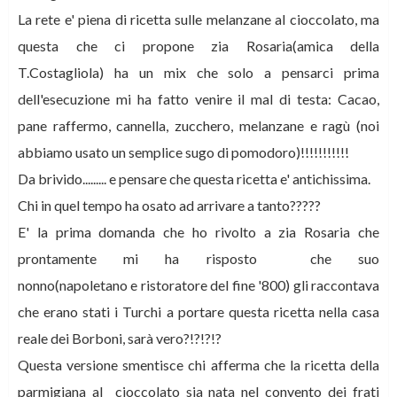
La rete e' piena di ricetta sulle melanzane al cioccolato, ma
questa che ci propone zia Rosaria(amica della
T.Costagliola) ha un mix che solo a pensarci prima
dell'esecuzione mi ha fatto venire il mal di testa: Cacao,
pane raffermo, cannella, zucchero, melanzane e ragù (noi
abbiamo usato un semplice sugo di pomodoro)!!!!!!!!!!!
Da brivido......... e pensare che questa ricetta e' antichissima.
Chi in quel tempo ha osato ad arrivare a tanto?????
E' la prima domanda che ho rivolto a zia Rosaria che
prontamente mi ha risposto che suo
nonno(napoletano e ristoratore del fine '800) gli raccontava
che erano stati i Turchi a portare questa ricetta nella casa
reale dei Borboni, sarà vero?!?!?!?
Questa versione smentisce chi afferma che la ricetta della
parmigiana al cioccolato sia nata nel convento dei frati