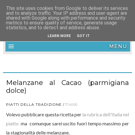
This site uses cookies from Google to deliver its services
and to analyze traffic. Your IP address and user-agent are
shared with Google along with performance and security
metrics to ensure quality of service, generate usage
statistics, and to detect and address abuse.
LEARN MORE
GOT IT
MENU
Melanzane al Cacao (parmigiana
dolce)
PIATTI DELLA TRADIZIONE
17:40:00
Volevo pubblicare questa ricetta per
la rubrica dell'Italia nel
piatto
ma comunque sarei uscito fuori tempo massimo per
la stagionalità delle melanzane.