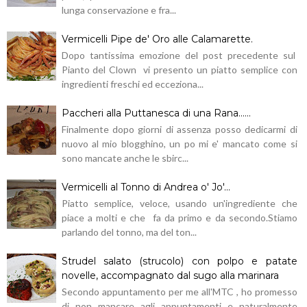
lunga conservazione e fra...
Vermicelli Pipe de' Oro alle Calamarette.
Dopo tantissima emozione del post precedente sul
Pianto del Clown vi presento un piatto semplice con
ingredienti freschi ed ecceziona...
Paccheri alla Puttanesca di una Rana......
Finalmente dopo giorni di assenza posso dedicarmi di
nuovo al mio blogghino, un po mi e' mancato come si
sono mancate anche le sbirc...
Vermicelli al Tonno di Andrea o' Jo'...
Piatto semplice, veloce, usando un'ingrediente che
piace a molti e che fa da primo e da secondo.Stiamo
parlando del tonno, ma del ton...
Strudel salato (strucolo) con polpo e patate
novelle, accompagnato dal sugo alla marinara
Secondo appuntamento per me all'MTC , ho promesso
di non mancare agli appuntamenti e naturalmente