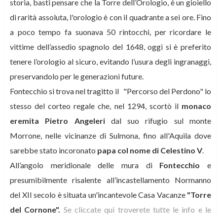
storia, basti pensare che la Torre dell’Orologio, è un gioiello
di rarità assoluta, l'orologio è con il quadrante a sei ore. Fino
a poco tempo fa suonava 50 rintocchi, per ricordare le
vittime dell’assedio spagnolo del 1648, oggi si è preferito
tenere l’orologio al sicuro, evitando l’usura degli ingranaggi,
preservandolo per le generazioni future.
Fontecchio si trova nel tragitto il "Percorso del Perdono" lo
stesso del corteo regale che, nel 1294, scortò il
monaco
eremita Pietro Angeleri
dal suo rifugio sul monte
Morrone, nelle vicinanze di Sulmona, fino all'Aquila dove
sarebbe stato incoronato
papa col nome di
Celestino V
.
A
ll’angolo meridionale delle mura di
Fontecchio
e
presumibilmente risalente all’incastellamento Normanno
del XII secolo è situata un'incantevole Casa Vacanze
"Torre
del Cornone".
Se cliccate qui troverete tutte le info e le