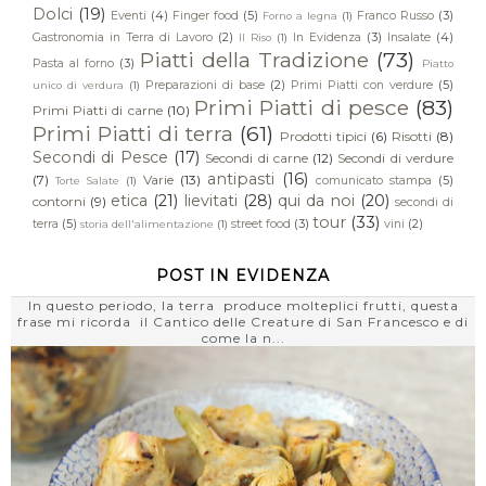
Dolci
(19)
Eventi
(4)
Finger food
(5)
Franco Russo
(3)
Forno a legna
(1)
Gastronomia in Terra di Lavoro
(2)
In Evidenza
(3)
Insalate
(4)
Il Riso
(1)
Piatti della Tradizione
(73)
Pasta al forno
(3)
Piatto
Preparazioni di base
(2)
Primi Piatti con verdure
(5)
unico di verdura
(1)
Primi Piatti di pesce
(83)
Primi Piatti di carne
(10)
Primi Piatti di terra
(61)
Prodotti tipici
(6)
Risotti
(8)
Secondi di Pesce
(17)
Secondi di carne
(12)
Secondi di verdure
antipasti
(16)
(7)
Varie
(13)
comunicato stampa
(5)
Torte Salate
(1)
etica
(21)
lievitati
(28)
qui da noi
(20)
contorni
(9)
secondi di
tour
(33)
terra
(5)
street food
(3)
vini
(2)
storia dell'alimentazione
(1)
POST IN EVIDENZA
In questo periodo, la terra produce molteplici frutti, questa
frase mi ricorda il Cantico delle Creature di San Francesco e di
come la n...