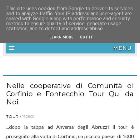
This site uses cookies from Google to deliver its services
and to analyze traffic. Your IP address and user-agent are
shared with Google along with performance and security
metrics to ensure quality of service, generate usage
statistics, and to detect and address abuse.
LEARN MORE
GOT IT
MENU
Nelle cooperative di Comunità di
Corfinio e Fontecchio Tour Qui da
Noi
TOUR
19:28:00
...dopo la tappa ad Anversa degli Abruzzi il tour è
proseguito alla volta di Corfinio, un piccolo paese di 1000