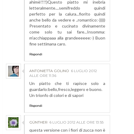
ahimè!!!!)Questo piatto mi inebria
letteralmente....semifreddo quindi
perfetto per la calura...fiorito quindi
anche bello da vedere e ..romantico:-)))))
Presentato e cucinato divinamente
come solo tu sai fare...Insomma:
m'acchiappaaa alla grandeeeeee:-) Buon
fine settimana caro.
Rispondi
ANTONIETTA GOLINO
6 LUGLIO 2012
ALLE ORE 11:36
Un piatto che ti rapisce solo a
guardarlo:bello,fresco,leggero e buono.
Un trionfo di colori e di sapori
Rispondi
GÜNTHER
6 LUGLIO 2012 ALLE ORE 13:55
questa versione con i fiori di zucca non è