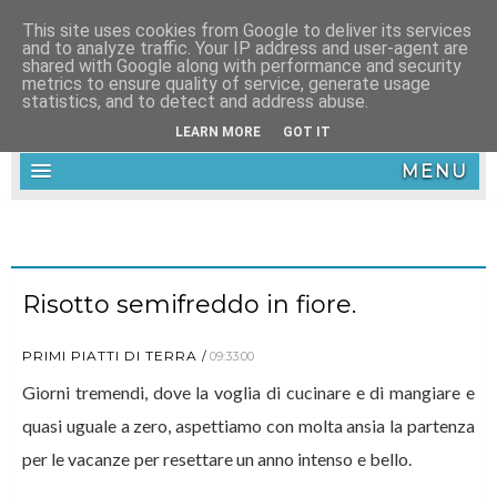
This site uses cookies from Google to deliver its services
and to analyze traffic. Your IP address and user-agent are
shared with Google along with performance and security
metrics to ensure quality of service, generate usage
statistics, and to detect and address abuse.
LEARN MORE
GOT IT
MENU
Risotto semifreddo in fiore.
PRIMI PIATTI DI TERRA
09:33:00
Giorni tremendi, dove la voglia di cucinare e di mangiare e
quasi uguale a zero, aspettiamo con molta ansia la partenza
per le vacanze per resettare un anno intenso e bello.