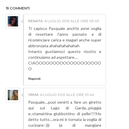
19 COMMENTI
RENATA
6 LUGLIO 2012 ALLE ORE 09:43
Ti capisco Pasquale anch'io avrei voglia
di resettare l'anno passato e di
ricominciare carica e magari anche super
abbronzata ahahahahahahah
Intanto gustiamoci questo risotto e
continuiamo ad aspettare....
CIAOOOOOOOOOOOOOOOOOOO
O
Rispondi
YRMA
6 LUGLIO 2012 ALLE ORE 10:44
Pasquale....puoi venirti a fare un giretto
qui sul Lago di Garda...pioggia
e..stamattina giubbottino di pelle!!!!Ho
detto tutto....ora mi è tornata la voglia di
cucinare:-))) (e di mangiare