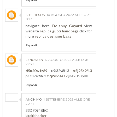
Rispondi
SHETHESON
10 AGOSTO 2022 ALLE ORE
09:36
navigate here
Dolabuy Goyard
view
website
replica gucci handbags
click for
more
replica designer bags
Rispondi
LENOSEEN
12 AGOSTO 2022 ALLE ORE
22:39
d5u20w1z89
u9i32v8i13
x5j25c2f13
p1c87e9d62
z7p93q4z17
j3e20b3p00
Rispondi
ANONIMO
1 SETTEMBRE 2025 ALLE ORE
20:41
33D7094BEC
kiralık hacker