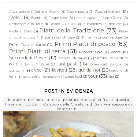
Classici Italiani
(10)
Associazione Il Cortile di Cerere
(4)
Cibo e poesia
(2)
Dolci
(19)
Eventi
(4)
Finger food
(5)
Franco Russo
(3)
Forno a legna
(1)
Gastronomia in Terra di Lavoro
(2)
In Evidenza
(3)
Insalate
(4)
Il Riso
(1)
Piatti della Tradizione
(73)
Pasta al forno
(3)
Piatto
Preparazioni di base
(2)
Primi Piatti con verdure
(5)
unico di verdura
(1)
Primi Piatti di pesce
(83)
Primi Piatti di carne
(10)
Primi Piatti di terra
(61)
Prodotti tipici
(6)
Risotti
(8)
Secondi di Pesce
(17)
Secondi di carne
(12)
Secondi di verdure
antipasti
(16)
(7)
Varie
(13)
comunicato stampa
(5)
Torte Salate
(1)
etica
(21)
lievitati
(28)
qui da noi
(20)
contorni
(9)
secondi di
tour
(33)
terra
(5)
street food
(3)
vini
(2)
storia dell'alimentazione
(1)
POST IN EVIDENZA
In questo periodo, la terra produce molteplici frutti, questa
frase mi ricorda il Cantico delle Creature di San Francesco e di
come la n...