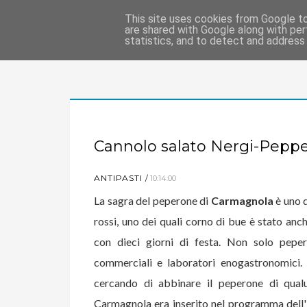
This site uses cookies from Google to 
are shared with Google along with per
statistics, and to detect and address
Cannolo salato Nergi-Pepp
ANTIPASTI
10:14:00
La sagra del peperone di
Carmagnola
è uno d
rossi, uno dei quali corno di bue è
stato anc
con dieci giorni di festa. Non solo pepero
commerciali e laboratori enogastronomici. 
cercando di abbinare il peperone di qua
Carmagnola era inserito nel programma dell