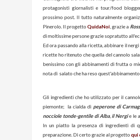
protagonisti giornalisti e tour/food blog
prossimo post. Il tutto naturalmente organi
Pinerolo. Il progetto
QuidaNoi
, grazie a
Ross
di moltissime persone grazie sopratutto all'e
Ed ora passando alla ricetta, abbinare il nergi
ricette ho ritenuto che quella del cannolo salat
benissimo con gli abbinamenti di frutta o miel
nota di salato che ha reso quest'abbinamento
Gli ingredienti che ho utilizzato per il cann
piemonte; la cialda di
peperone di Carmag
nocciole tonde-gentile di Alba
,
il Nergi
e le 
In un piatto la presenza di ingredienti di 
preparazione. Di certo grazie al progetto
qui 