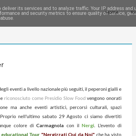
deliver its services and to analyze traffic. Your IP address and
Home
Ri
formance and security metrics to ensure quality of service, ge
 abuse.
er
egli eventi a livello nazionale più seguiti, il peperoni gialli e
he
riconosciuto come Presidio Slow Food
vengono
onorati
ne ma anche eventi artistici, percorsi culturali, spazi
Proprio nell'ultimo sabato 29 Agosto ci siamo divertiti
lunque colore di
Carmagnola
con il
Nergi
. L'evento di
'
educational Tour
"Nergizzati Qui da Noi"
che ha visto