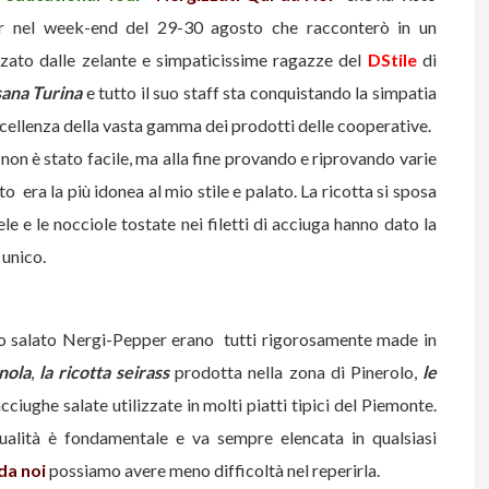
ger nel week-end del 29-30 agosto che racconterò in un
zzato dalle zelante e simpaticissime ragazze del
DStile
di
ana Turina
e tutto il suo staff sta conquistando la simpatia
ccellenza della vasta gamma dei prodotti delle cooperative.
 non è stato facile, ma alla fine provando e riprovando varie
o era la più idonea al mio stile e palato. La ricotta si sposa
e e le nocciole tostate nei filetti di acciuga hanno dato la
 unico.
olo salato Nergi-Pepper erano
tutti rigorosamente made in
nola
,
la ricotta seirass
prodotta nella zona di Pinerolo,
le
acciughe salate utilizzate in molti piatti tipici del Piemonte.
qualità è fondamentale e va sempre elencata in qualsiasi
da noi
possiamo avere meno difficoltà nel reperirla.