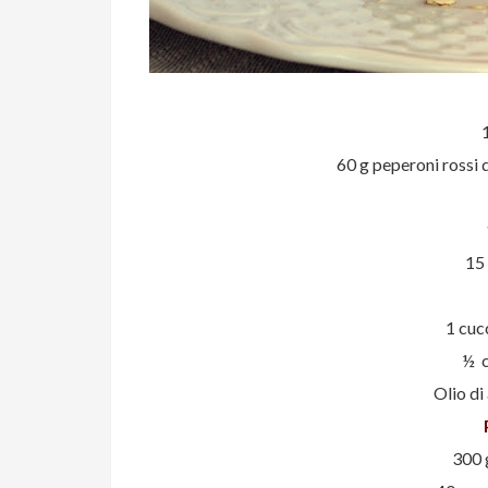
60 g peperoni rossi d
15
1 cuc
½ c
Olio di
300 g