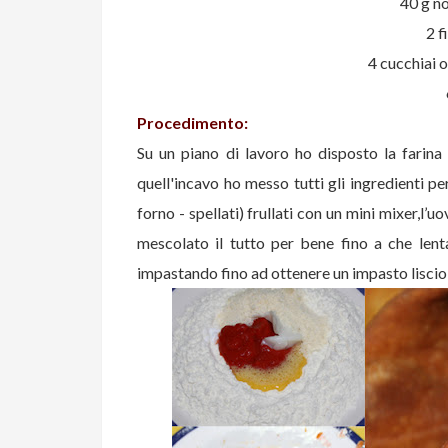
40 g n
2 f
4 cucchiai o
Procedimento:
Su un piano di lavoro ho disposto la farina
quell'incavo ho messo tutti gli ingredienti per
forno - spellati) frullati con un mini mixer,l’uo
mescolato il tutto per bene fino a che lent
impastando fino ad ottenere un impasto liscio