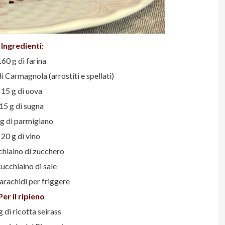
Ingredienti:
160 g di farina
i Carmagnola (arrostiti e spellati)
15 g di uova
15 g di sugna
 g di parmigiano
20 g di vino
chiaino di zucchero
ucchiaino di sale
 arachidi per friggere
Per il ripieno
 di ricotta seirass