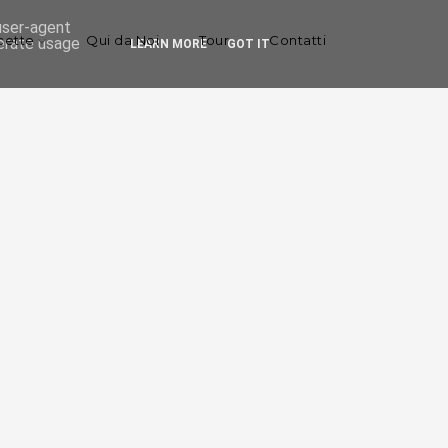
 user-agent
cette
Qui da Noi
Tour
Contatti
nerate usage
LEARN MORE
GOT IT