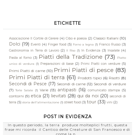
ETICHETTE
Classici Italiani
(10)
Associazione Il Cortile di Cerere
(4)
Cibo e poesia
(2)
Dolci
(19)
Eventi
(4)
Finger food
(5)
Franco Russo
(3)
Forno a legna
(1)
Gastronomia in Terra di Lavoro
(2)
In Evidenza
(3)
Insalate
(4)
Il Riso
(1)
Piatti della Tradizione
(73)
Pasta al forno
(3)
Piatto
Preparazioni di base
(2)
Primi Piatti con verdure
(5)
unico di verdura
(1)
Primi Piatti di pesce
(83)
Primi Piatti di carne
(10)
Primi Piatti di terra
(61)
Prodotti tipici
(6)
Risotti
(8)
Secondi di Pesce
(17)
Secondi di carne
(12)
Secondi di verdure
antipasti
(16)
(7)
Varie
(13)
comunicato stampa
(5)
Torte Salate
(1)
etica
(21)
lievitati
(28)
qui da noi
(20)
contorni
(9)
secondi di
tour
(33)
terra
(5)
street food
(3)
vini
(2)
storia dell'alimentazione
(1)
POST IN EVIDENZA
In questo periodo, la terra produce molteplici frutti, questa
frase mi ricorda il Cantico delle Creature di San Francesco e di
come la n...