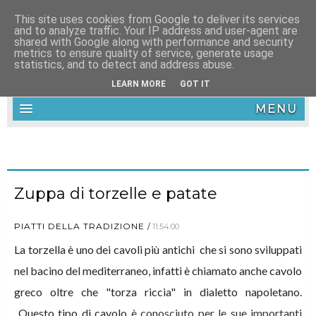
This site uses cookies from Google to deliver its services
and to analyze traffic. Your IP address and user-agent are
shared with Google along with performance and security
metrics to ensure quality of service, generate usage
statistics, and to detect and address abuse.
LEARN MORE
GOT IT
MENU
Zuppa di torzelle e patate
PIATTI DELLA TRADIZIONE
11:54:00
La torzella è uno dei cavoli più antichi che si sono sviluppati
nel bacino del mediterraneo, infatti è chiamato anche cavolo
greco oltre che "torza riccia" in dialetto napoletano.
Questo tipo di cavolo
è conosciuto per le sue importanti